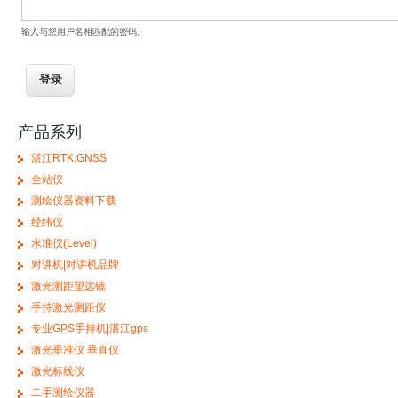
输入与您用户名相匹配的密码。
产品系列
湛江RTK.GNSS
全站仪
测绘仪器资料下载
经纬仪
水准仪(Level)
对讲机|对讲机品牌
激光测距望远镜
手持激光测距仪
专业GPS手持机|湛江gps
激光垂准仪 垂直仪
激光标线仪
二手测绘仪器