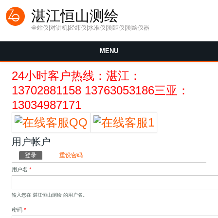
Skip to main content
湛江恒山测绘
全站仪|对讲机|经纬仪|水准仪|测距仪|测绘仪器
MENU
24小时客户热线：湛江：
13702881158 13763053186三亚：
13034987171
用户帐户
Primary tabs
登录
(active tab)
重设密码
用户名
*
输入您在 湛江恒山测绘 的用户名。
密码
*