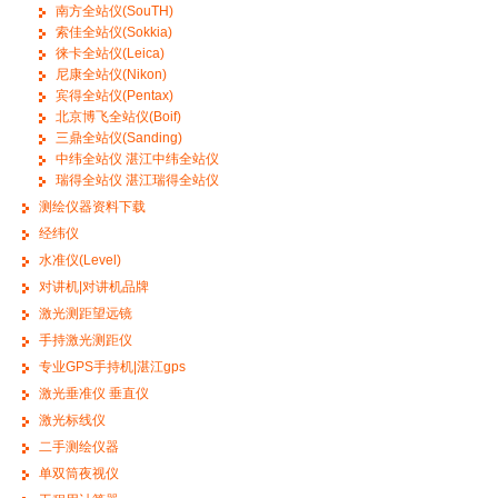
南方全站仪(SouTH)
索佳全站仪(Sokkia)
徕卡全站仪(Leica)
尼康全站仪(Nikon)
宾得全站仪(Pentax)
北京博飞全站仪(Boif)
三鼎全站仪(Sanding)
中纬全站仪 湛江中纬全站仪
瑞得全站仪 湛江瑞得全站仪
测绘仪器资料下载
经纬仪
水准仪(Level)
对讲机|对讲机品牌
激光测距望远镜
手持激光测距仪
专业GPS手持机|湛江gps
激光垂准仪 垂直仪
激光标线仪
二手测绘仪器
单双筒夜视仪