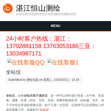
Skip to main content
湛江恒山测绘
全站仪|对讲机|经纬仪|水准仪|测距仪|测绘仪器
MENU
24小时客户热线：湛江：
13702881158 13763053186三亚：
13034987171
全站仪
Submitted by
测绘仪器
on 星期二, 10/18/2011 - 14:24
全站仪
，全称
全站式电子速距仪
，是一种可以同时进行角度（水平角、竖直
角）测量、距离（斜距、平距、高差）测量和数据处理，由机械、光学、电
子元件组合而成的测量仪器。由于只需一次安置，仪器便可以完成测站上所
有的测量工作，故被称为“
全站仪
”。