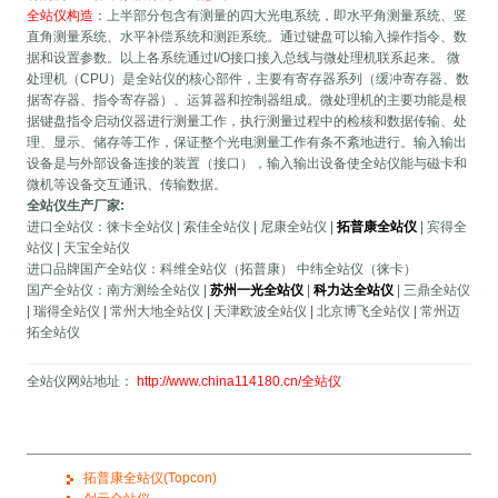
全站仪构造
：上半部分包含有测量的四大光电系统，即水平角测量系统、竖
直角测量系统、水平补偿系统和测距系统。通过键盘可以输入操作指令、数
据和设置参数。以上各系统通过I/O接口接入总线与微处理机联系起来。 微
处理机（CPU）是全站仪的核心部件，主要有寄存器系列（缓冲寄存器、数
据寄存器、指令寄存器）、运算器和控制器组成。微处理机的主要功能是根
据键盘指令启动仪器进行测量工作，执行测量过程中的检核和数据传输、处
理、显示、储存等工作，保证整个光电测量工作有条不紊地进行。输入输出
设备是与外部设备连接的装置（接口），输入输出设备使全站仪能与磁卡和
微机等设备交互通讯、传输数据。
全站仪生产厂家:
进口全站仪：徕卡全站仪 | 索佳全站仪 | 尼康全站仪 |
拓普康全站仪
| 宾得全
站仪 | 天宝全站仪
进口品牌国产全站仪：科维全站仪（拓普康） 中纬全站仪（徕卡）
国产全站仪：南方测绘全站仪 |
苏州一光全站仪
|
科力达全站仪
| 三鼎全站仪
| 瑞得全站仪 | 常州大地全站仪 | 天津欧波全站仪 | 北京博飞全站仪 | 常州迈
拓全站仪
全站仪网站地址：
http://www.china114180.cn/全站仪
拓普康全站仪(Topcon)