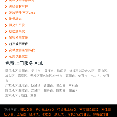
测绘仪器维修检定
测绘器材附件
测绘软件 南方cass
测量标志
激光扫平仪
线缆测高仪
试验检测仪器
超声波测距仪
高精度测距/测高仪
公路试验仪器
免费上门服务区域
湛江地区:雷州市、吴川市、 廉江市、徐闻县、遂溪县以及赤坎区、霞山区、
坡头区、麻章区、开发区茂名地区:化州市、高州市、信宜市、电白县、信宜
市
广西地区:北海市、防城港、钦州市、博白县、玉林市
阳江地区:阳江市、江城区、阳春市、阳西县、阳东县
海南地区：海口、三亚
本站内容：
测绘仪器
、
科力达全站仪
、
拓普康全站仪
、
南方测绘仪器
、
索佳测
绘仪器
、
全站仪
、
经纬仪
、
水准仪
、
测距仪
、
摩托罗拉对讲机
、
好易通对讲