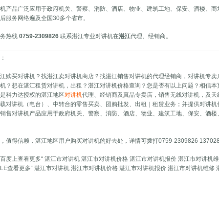
讲机产品广泛应用于政府机关、警察、消防、酒店、物业、建筑工地、保安、酒楼、商
后服务网络遍及全国30多个省市。
服务热线
0759-2309826
联系湛江专业对讲机在
湛江
代理、经销商。
述：
湛江购买对讲机？找湛江卖对讲机商店？找湛江销售对讲机的代理经销商，对讲机专卖
讲机？想在湛江租赁对讲机，出租？湛江对讲机价格查询？您是否有以上问题？相信本
息是科力达授权的湛江地区
对讲机
代理、经销商及真品专卖店，销售无线对讲机，及天
车载对讲机（电台）、中转台的零售买卖、团购批发、出租｜租赁业务；并提供对讲机
所销售对讲机产品应用于政府机关、警察、消防、酒店、物业、建筑工地、保安、酒楼
，值得信赖，湛江地区用户购买对讲机的好去处，详情可拨打0759-2309826 137028
百度上查看更多“ 湛江市对讲机 湛江市对讲机价格 湛江市对讲机报价 湛江市对讲机维
GLE查看更多“ 湛江市对讲机 湛江市对讲机价格 湛江市对讲机报价 湛江市对讲机维修 