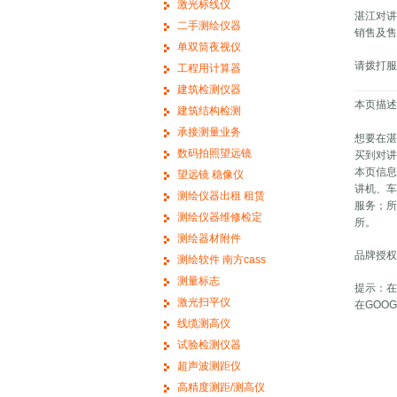
激光标线仪
湛江对
二手测绘仪器
销售及售
单双筒夜视仪
请拨打
工程用计算器
建筑检测仪器
本页描
建筑结构检测
承接测量业务
想要在
数码拍照望远镜
买到对
本页信
望远镜 稳像仪
讲机、
测绘仪器出租 租赁
服务；
测绘仪器维修检定
所。
测绘器材附件
品牌授权
测绘软件 南方cass
测量标志
提示：在
激光扫平仪
在GOO
线缆测高仪
试验检测仪器
超声波测距仪
高精度测距/测高仪