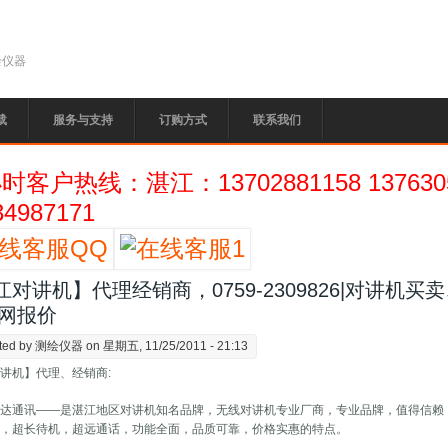
绘仪器
载
服务与支持
订购方式
联系我们
小时客户热线：湛江：13702881158 13763
34987171
江对讲机】代理经销商，0759-2309826|对讲机
组网报价
ted by
测绘仪器
on 星期五, 11/25/2011 - 21:13
讲机】代理、经销商:
力达通讯——是湛江地区对讲机知名品牌，无线对讲机专业厂商，专业品牌，值得信赖
晰，超长待机，超远通话，功能全面，品质可靠，价格实惠的特点。