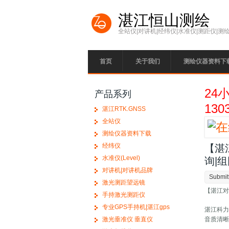
Skip to main content
湛江恒山测绘
全站仪|对讲机|经纬仪|水准仪|测距仪|测
首页
关于我们
测绘仪器资料下
24
产品系列
130
湛江RTK.GNSS
全站仪
测绘仪器资料下载
经纬仪
【湛
水准仪(Level)
询|
对讲机|对讲机品牌
Submit
激光测距望远镜
【湛江对
手持激光测距仪
专业GPS手持机|湛江gps
湛江科
音质清
激光垂准仪 垂直仪